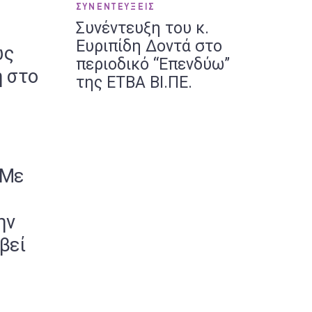
ΣΥΝΕΝΤΕΥΞΕΙΣ
Συνέντευξη του κ.
Ευριπίδη Δοντά στο
ώς
περιοδικό “Επενδύω”
η στο
της ΕΤΒΑ ΒΙ.ΠΕ.
 Με
ην
βεί