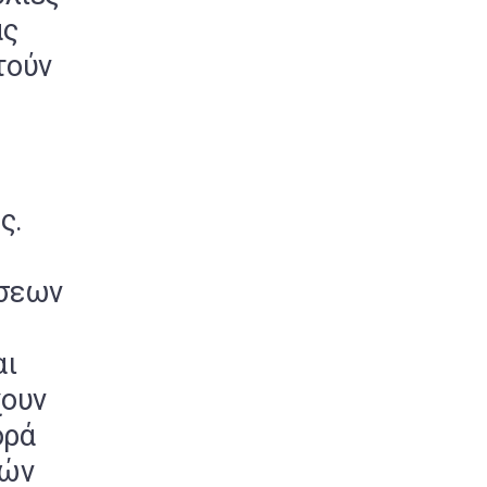
ας
τούν
ς.
ήσεων
αι
χουν
ορά
κών