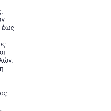
.
ων
, έως
ως
αι
λών,
ση
ας.