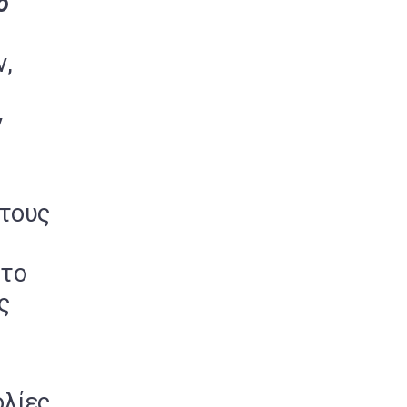
ο
ν,
ν
στους
 το
ς
ολίες