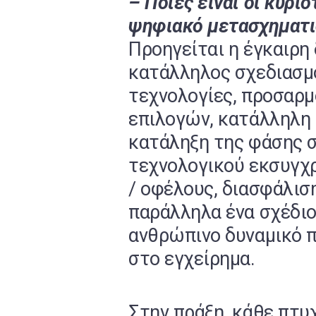
– Ποιες είναι οι κυρι
ψηφιακό μετασχηματι
Προηγείται η έγκαιρη
κατάλληλος σχεδιασμό
τεχνολογίες, προσαρμ
επιλογών, κατάλληλη 
κατάληξη της φάσης σ
τεχνολογικού εκσυγχ
/ οφέλους, διασφάλισ
παράλληλα ένα σχέδιο
ανθρώπινο δυναμικό π
στο εγχείρημα.
Στην πράξη, κάθε πτυ